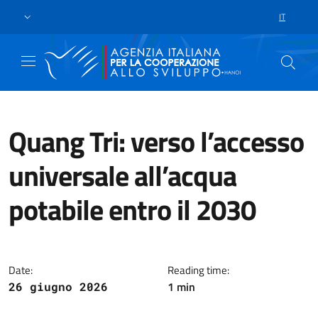
Passa al contenuto principale
Vai a piè di pagina
IT
SELEZIONE
Quang Tri: verso l’accesso
universale all’acqua
potabile entro il 2030
La visita di AICS Hanoi ha confer
Date:
Reading time:
1 min
26 giugno 2026