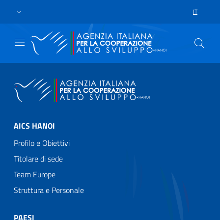
Passa al contenuto principale
Vai a piè di pagina
IT
SELEZIONE
AICS HANOI
Profilo e Obiettivi
Titolare di sede
Team Europe
Struttura e Personale
PAESI