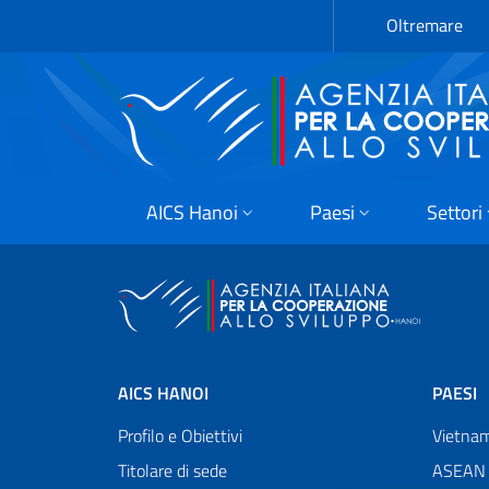
Passa al contenuto principale
Vai a piè di pagina
Oltremare
AICS Hanoi
Paesi
Settori
AICS HANOI
PAESI
Profilo e Obiettivi
Vietna
Titolare di sede
ASEAN