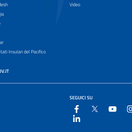
desh
Video
ia
e
ar
Stati Insulari del Pacifico
OV.IT
SEGUICI SU