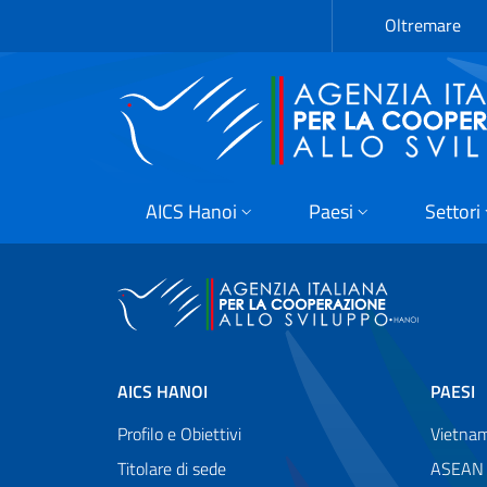
Passa al contenuto principale
Vai a piè di pagina
Oltremare
AICS Hanoi
Paesi
Settori
AICS HANOI
PAESI
Profilo e Obiettivi
Vietna
Titolare di sede
ASEAN