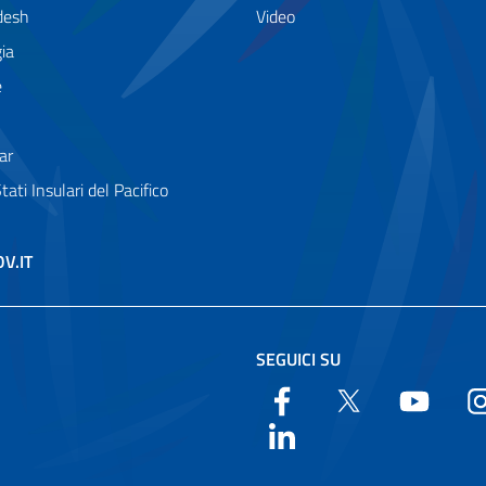
desh
Video
ia
e
ar
Stati Insulari del Pacifico
OV.IT
SEGUICI SU