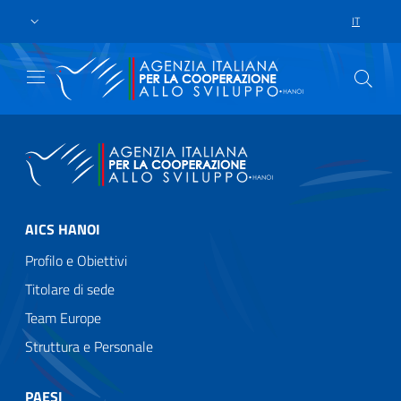
Passa al contenuto principale
Vai a piè di pagina
IT
SELEZIONE
AICS HANOI
Profilo e Obiettivi
Titolare di sede
Team Europe
Struttura e Personale
PAESI