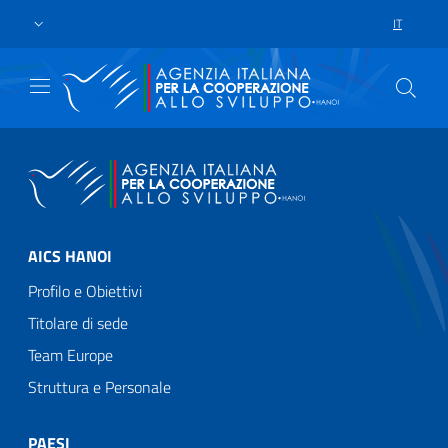
Passa al contenuto principale
Vai a piè di pagina
IT
SELEZIONE
AICS HANOI
Profilo e Obiettivi
Titolare di sede
Team Europe
Struttura e Personale
PAESI