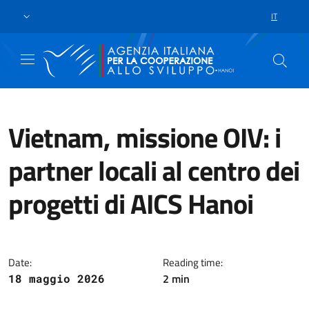
Passa al contenuto principale
Vai a piè di pagina
IT
SELEZIONE
Vietnam, missione OIV: i
partner locali al centro dei
progetti di AICS Hanoi
Si è svolta, presso la sede Aics
Date:
Reading time:
2 min
18 maggio 2026