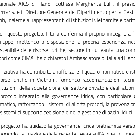
gionale AICS di Hanoi, dott.ssa Margherita Lulli, il pres
rrraris, e il Direttore Generale del Dipartimento per la Ges
nh, insieme ai rappresentanti di istituzioni vietnamite e partn
on questo progetto, l’Italia conferma il proprio impegno a 
iluppo, mettendo a disposizione la propria esperienza rico
stenibile delle risorse idriche, settore in cui vanta una co
tori come CIMA” ha dichiarato l’Ambasciatore d’Italia ad Hano
iniziativa ha contribuito a rafforzare il quadro normativo e is
sorse idriche in Vietnam, fornendo raccomandazioni tecn
tituzioni, della società civile, del settore privato e degli att
proccio integrato alla governance idrica, con particolare
imatico, rafforzando i sistemi di allerta precoci, la prevenzion
 sistemi di supporto decisionale nella gestione di bacini idrici.
l progetto ha guidato la governance idrica vietnamita verso 
vorendo l’attuazione della recente Legge sull’Acqua, in linea