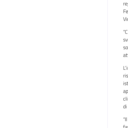
re
Fe
Vi
“C
sv
so
at
L’
ri
is
ap
cl
di
“I
fa