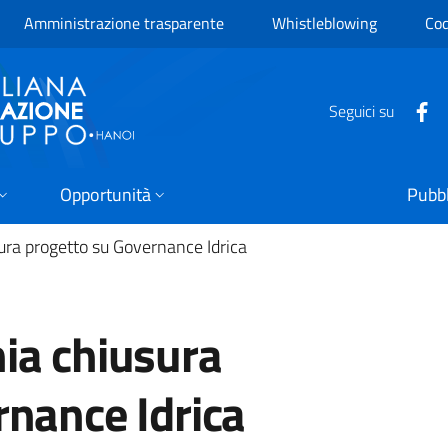
Amministrazione trasparente
Whistleblowing
Cod
Seguici su
Opportunità
Pubbl
ra progetto su Governance Idrica
ia chiusura
rnance Idrica