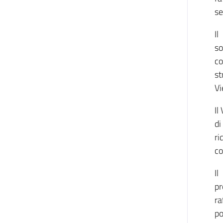
se
Il
so
co
st
Vi
Il
di
ri
co
Il
pr
ra
po