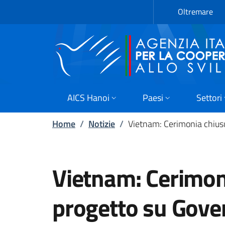
Passa al contenuto principale
Vai a piè di pagina
Oltremare
AICS Hanoi
Paesi
Settori
Home
/
Notizie
/
Vietnam: Cerimonia chiusu
Vietnam: Cerimon
progetto su Gove