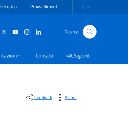
ice etico
Provvedimenti
IT
SELEZIONE DELLA LINGUA:
Ricerca
icazioni
Contatti
AICS.gov.it
Condividi
Azioni