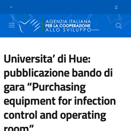
Passa al contenuto principale
Vai a piè di pagina
IT
SELEZIONE
Universita’ di Hue:
pubblicazione bando di
gara “Purchasing
equipment for infection
control and operating
room”