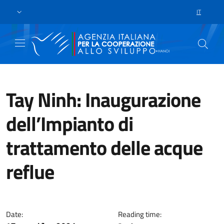
Passa al contenuto principale
Vai a piè di pagina
IT
SELEZIONE
Tay Ninh: Inaugurazione
dell’Impianto di
trattamento delle acque
reflue
Lo scorso 16 aprile, si è tenuta
Date:
Reading time: